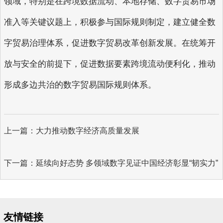
领域，特别是在跨境数据流动、本地存储、数字贸易市场
准入等关键议题上，积极参与国际规则制定，建立健全数
字贸易治理体系，促进数字贸易改革创新发展。在统筹开
放与安全的前提下，促进数据要素跨境流动便利化，推动
形成多边共治的数字贸易国际规则体系。
上一篇：大力推动数字经济高质量发展
下一篇：延续向好态势 多领域数字见证中国经济彰显“韧实力”
友情链接